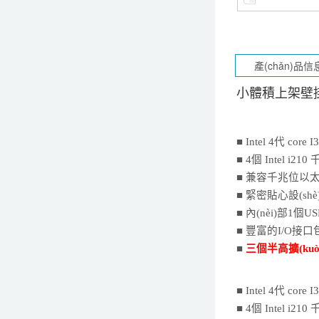
小體積上架壁掛
■ Intel 4代 core 
■
4
個
I
n
tel i210
千
■
兼容千兆位以太網(
■ 緊密貼心設(s
■ 內(nèi)部1個U
■ 豐富的I/O接口包
■
三個半高擴(ku
■ Intel 4代 core 
■
4
個
I
n
tel i210
千