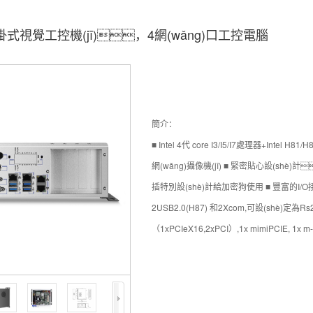
式視覺工控機(jī)，4網(wǎng)口工控電腦
簡介：
■ Intel 4代 core I3/I5/I7處理器+Intel 
網(wǎng)攝像機(jī) ■ 緊密貼心設(shè)計
插特別設(shè)計給加密狗使用 ■ 豐富的I/O接口包
2USB2.0(H87) 和2Xcom,可設(shè)定為R
（1xPCIeX16,2xPCI）,1x mimiPCIE, 1x m