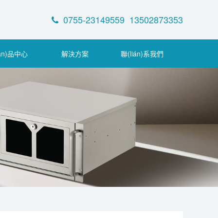
0755-23149559 13502873353
ǎn)品中心
解決方案
聯(lián)系我們