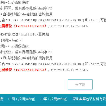
wǎng)攝像機(jī)
è)計，帶
16
路隔離數(shù)字
I
/O
SB
直插特別設(shè)計給加密狗使用
含2xUSB3.0
4
USB2.0(H81),4XUSB3.0 2USB2.0(H87)
和
2Xcom,
可
設
ò)展槽位（
1
xPCI
e
X16,2xPCI）
,
1
x mimiPCIE, 1x m-SATA
I3/I5/I7處理器+Intel H
8187
芯片組
兆網(wǎng)卡
wǎng)攝像機(jī)
è)計，帶
16
路隔離數(shù)字
I
/O
SB
直插特別設(shè)計給加密狗使用
含2xUSB3.0
4
USB2.0(H81),4XUSB3.0 2USB2.0(H87)
和
2Xcom,
可
設
ò)展槽位（
1
xPCI
e
X16,2xPCI）
,
1
x mimiPCIE, 1x m-SATA
去下載
鏈接：
中國工控網(wǎng)
中華工控網(wǎng)
深圳樂華包裝材料有限