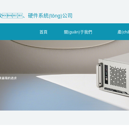
、硬件系統(tǒng)公司
首頁
關(guān)于我們
產(ch