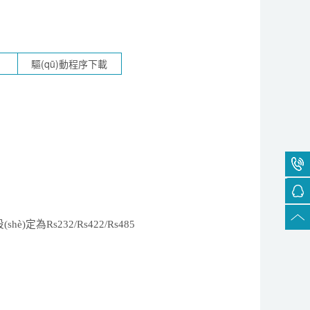
(shè)
定為
R
s232/Rs422/Rs485