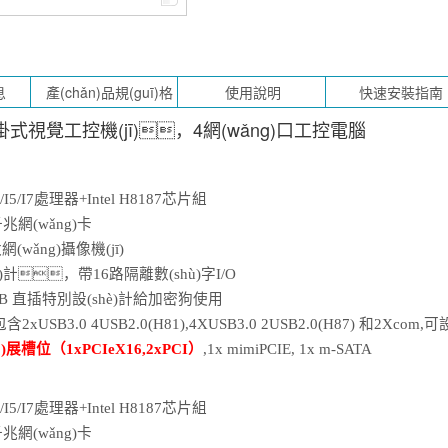
式視覺工控機(jī)，4網(wǎng)口工控電腦
I3/I5/I7處理器+Intel H
8187
芯片組
兆網(wǎng)卡
wǎng)攝像機(jī)
hè)計，帶
16
路隔離數(shù)字
I
/O
SB
直插特別設(shè)計給加密狗使用
含2xUSB3.0
4
USB2.0(H81),4XUSB3.0 2USB2.0(H87)
和
2Xcom,
可
設
ò)展槽位（
1
xPCI
e
X16,2xPCI）
,
1
x mimiPCIE, 1x m-SATA
I3/I5/I7處理器+Intel H
8187
芯片組
兆網(wǎng)卡