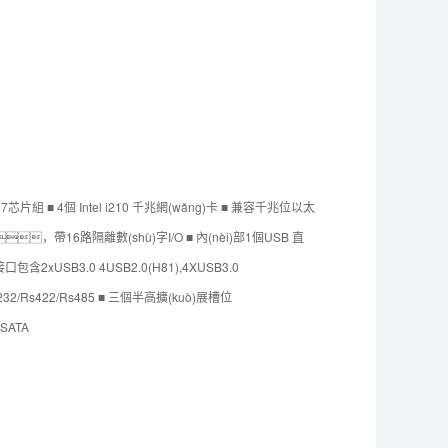
H81/H87芯片組 ■ 4個 Intel i210 千兆網(wǎng)卡 ■ 兼容千兆位以太
，帶16路隔離數(shù)字I/O ■ 內(nèi)部1個USB 直
含2xUSB3.0 4USB2.0(H81),4XUSB3.0
s232/Rs422/Rs485 ■ 三個半高擴(kuò)展槽位
-SATA