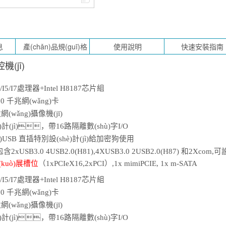
(jī)
I3/I5/I7處理器+Intel H
8187
芯片組
210
千兆網(wǎng)卡
wǎng)攝像機(jī)
)計(jì)，帶
16
路隔離數(shù)字
I
/O
)U
SB
直插特別設(shè)計(jì)給加密狗使用
含2xUSB3.0
4
USB2.0(H81),4XUSB3.0 2USB2.0(H87)
和
2Xcom,
可
設
(kuò)展槽位
（
1
xPCI
e
X16,2xPCI）,
1
x mimiPCIE, 1x m-SATA
I3/I5/I7處理器+Intel H
8187
芯片組
210
千兆網(wǎng)卡
wǎng)攝像機(jī)
)計(jì)，帶
16
路隔離數(shù)字
I
/O