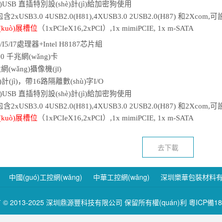
)U
SB
直插特別設(shè)計(jì)給加密狗使用
含2xUSB3.0
4
USB2.0(H81),4XUSB3.0 2USB2.0(H87)
和
2Xcom,
可
設
(kuò)展槽位
（
1
xPCI
e
X16,2xPCI）,
1
x mimiPCIE, 1x m-SATA
I3/I5/I7處理器+Intel H
8187
芯片組
210
千兆網(wǎng)卡
wǎng)攝像機(jī)
計(jì)，帶
16
路隔離數(shù)字
I
/O
)U
SB
直插特別設(shè)計(jì)給加密狗使用
含2xUSB3.0
4
USB2.0(H81),4XUSB3.0 2USB2.0(H87)
和
2Xcom,
可
設
(kuò)展槽位
（
1
xPCI
e
X16,2xPCI）,
1
x mimiPCIE, 1x m-SATA
去下載
：
中國(guó)工控網(wǎng)
中華工控網(wǎng)
深圳樂華包裝材料
有 © 2013-2025 深圳鼎源豐科技有限公司 保留所有權(quán)利
粵ICP備18