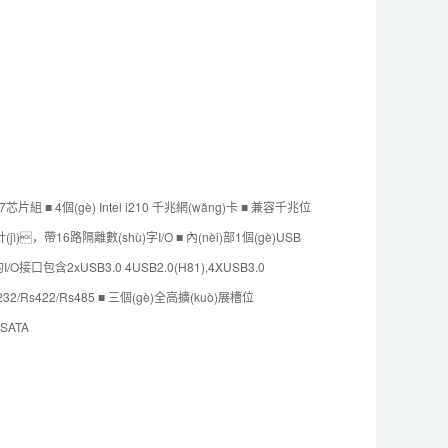
81/187芯片組 ■ 4個(gè) Intel i210 千兆網(wǎng)卡 ■ 兼容千兆位
(jì)，帶16路隔離數(shù)字I/O ■ 內(nèi)部1個(gè)USB
O接口包含2xUSB3.0 4USB2.0(H81),4XUSB3.0
232/Rs422/Rs485 ■ 三個(gè)全高擴(kuò)展槽位
-SATA