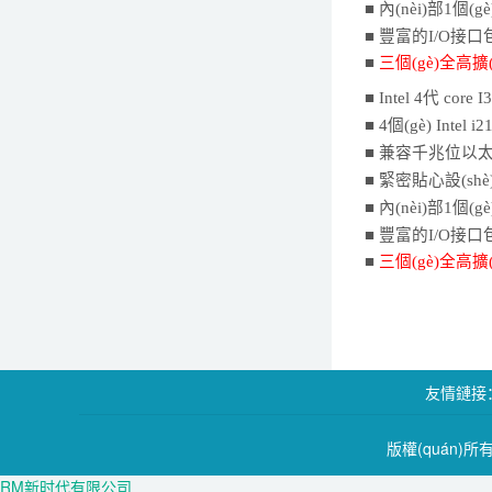
■ 內(nèi)部1個(gè
■ 豐富的I/O接口包
■
三個(gè)全高擴
■ Intel 4代 core 
■
4
個(gè)
I
n
tel i
■
兼容千兆位以太網(
■ 緊密貼心設(shè)
■ 內(nèi)部1個(gè
■ 豐富的I/O接口包
■
三個(gè)全高擴
友情鏈接
版權(quán)所
RM新时代有限公司