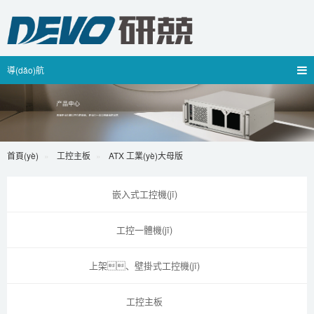
導(dǎo)航
首頁(yè)
工控主板
ATX 工業(yè)大母版
嵌入式工控機(jī)
工控一體機(jī)
上架、壁掛式工控機(jī)
工控主板