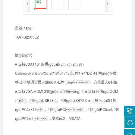
型號(hào)：
TOP-B250VL2
簡(jiǎn)介：
■ 支持LGA1151架構(gòu)的6th 7th 8th 9th
Celeron/Pentium/Core? i3/i5/i7/i9處理器 ■4*DDR4 內(nèi)存插
槽,支持雙通道最大2666MHz內(nèi)存，容量最大64GB
■ 支持VGA,HDMI 2個(gè)intel?網(wǎng)卡 ■ 支持10個(gè)COM
可選，4個(gè)USB?3.0，7個(gè)USB?2.0 ■ 可擴(kuò)展1個
(gè)PCIe x16，4個(gè)PCI，1個(gè)PCIex4,1個
(gè)PCIex1，支持m.2，MSATA