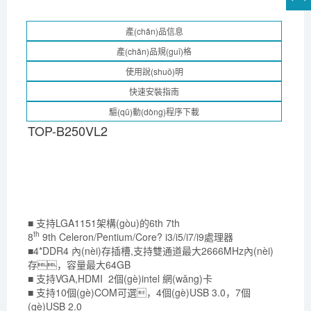
TOP-B250VL2
■
支持
LGA1
151
架構(gòu)的
6
th
7
th
th
8
9
th
C
eleron
/
Pentium
/
Core? i
3
/i5/i
7
/i9
處理器
■
4*
DDR
4
內(nèi)存插槽
,
支持
雙通道最大
2
666
MHz
內(nèi)
存
，容量最大
64
GB
■
支持
VGA,HDMI
2個(gè)
intel 網(wǎng)卡
■ 支持10
個(gè)
COM可選，
4
個(gè)
USB 3.0，
7
個
(gè)
USB 2.0