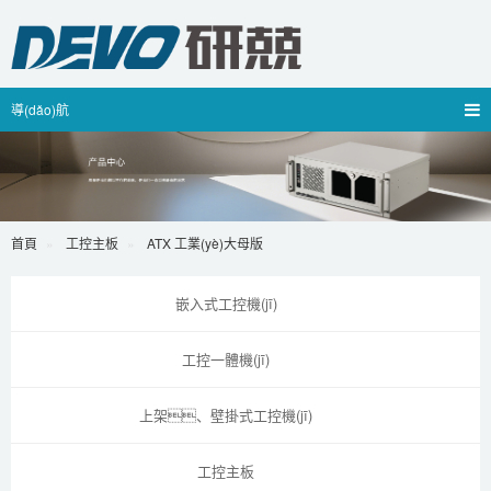
導(dǎo)航
首頁
工控主板
ATX 工業(yè)大母版
嵌入式工控機(jī)
工控一體機(jī)
上架、壁掛式工控機(jī)
工控主板