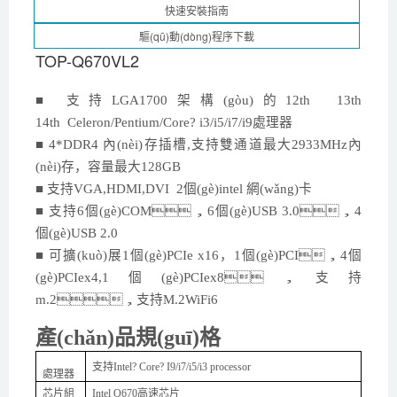
TOP-Q670VL2
■
支持LGA1
700
架構(gòu)的
12
th 13th
14th
C
eleron
/
Pentium
/
Core? i
3
/i5/i
7/i9
處理器
■
4*DDR4 內(nèi)存插槽,支持雙通道
最大
2933MHz
內
(nèi)存，容量最大
128
GB
■
支持
VGA,HDMI,
DVI 2個(gè)
intel 網(wǎng)
卡
■
支持
6
個(gè)
COM，
6
個(gè)
USB 3.0，
4
個(gè)
USB 2.0
■
可擴(kuò)展
1個(gè)PCIe x16，
1
個(gè)
PCI，
4個
(gè)PCIex4,1個(gè)PCIex8，
支持
m
.2
，
支持
M.2WiFi6
產(chǎn)品規(guī)格
支持
Intel? Core?
I9/
i7/i5/i3 processor
處理器
芯片組
Intel Q670高速芯片