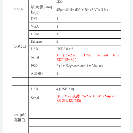
i255
最大數(shù)
SATA
轉(zhuǎn)速
600 MB/s (SATA 3.0 )
據(jù)
DVI
1
VGA
1
HDMI
1
Ethernet
2
I/O
接口
USB
USB3.0 x
6
1
(RS-232, COM
1
S
upport RS-
Serial
232/422/485 )
PS/2
2 (1 x Keyboard and 1 x Mouse)
AUDIO
1
USB
4
(USB 2.0)
5
(COM
2
-
6
支持
RS-232, COM
2
S
upport
Serial
RS-232/422/485)
內(nèi)
部接口