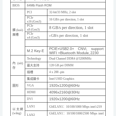
BIOS
64
Mb Flash ROM
PCI
32-bit/33 MHz, 2 slot
PCIe
16 GB/s per direction, 1 slot
x16 (Gen3)
PCIe
8 GB/s per direction, 1 slot
x
8
(Gen3)
擴(kuò)
PCIe
展槽
GB/s per direction, 1 slot
4
x
4
(Gen3)
PCIE+USB2.0+ CNVi, support
M.2 Key-E
WIFI +Bluetooth Module,
2230
Technology
Dual Channel DDR
4
@
3200
MHz
內(nèi)
1
28
GB per DIMM
最大支持
存
4
x
288 -pin
插槽
Intel
U
HD Graphics
集成顯卡
1920x1200@60Hz
VGA
圖形
4096x2160@30Hz
HDMI
1920x1200@60Hz
DVI
LAN1
GbELAN1
：
10/100/1000 Mbps intel i219
以太網
(wǎng)
GbELAN1
：
10/100/1000/2500 Mbps intel
LAN2