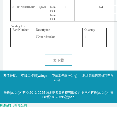
8100670001020P
Q670
Non
1
1
1
6/4
ECC
Non
ECC
Packing List
Part Number
Description
Quantity
1
I/O port bracket
去下載
友情鏈接：
中國工控網(wǎng)
中華工控網(wǎng)
深圳樂華包裝材料有限
公司
版權(quán)所有 © 2013-2025 深圳鼎源豐科技有限公司 保留所有權(quán)利
粵
ICP備18075395號(hào)
RM新时代有限公司