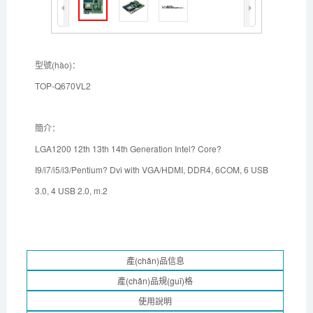
型號(hào)：
TOP-Q670VL2
簡介：
LGA1200 12th 13th 14th Generation Intel? Core?
I9/i7/i5/i3/Pentium? Dvi with VGA/HDMI, DDR4, 6COM, 6 USB
3.0, 4 USB 2.0, m.2