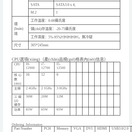
SATA
SATA3.0 x
4
,
M
.2
1
工作溫度：
0-60攝氏度
環
(huán)
儲(chǔ)存溫度：
-20-75攝氏度
境
工作濕度：
5%-95%，無冷疑
305
*
245
mm
尺寸
CPU選項(xiàng)（產(chǎn)品規(guī)格表內(nèi)信息）
I
9
-
i7-
I
5
-
CPU
1290
0
1270
0
125
0
0
16
12
6
核心
數
(shù)
2
.
4
GHz
2
.
1
GHz
3.0
GHz
主頻
30
M
20
M
12
M
三級
(jí)
緩存
65
W
65
W
65
W
功率
Ordering Information
Part Number
PCH
Memory
VGA
DVI
HDMI
USB3.0/2.0