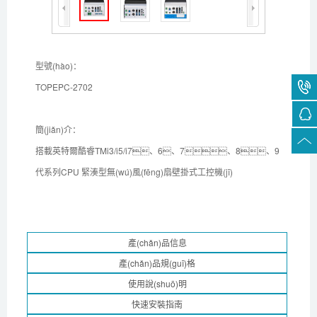
型號(hào)：
TOPEPC-2702
簡(jiǎn)介：
搭載英特爾酷睿TMi3/i5/i7、6、7、8、9
代系列CPU 緊湊型無(wú)風(fēng)扇壁掛式工控機(jī)