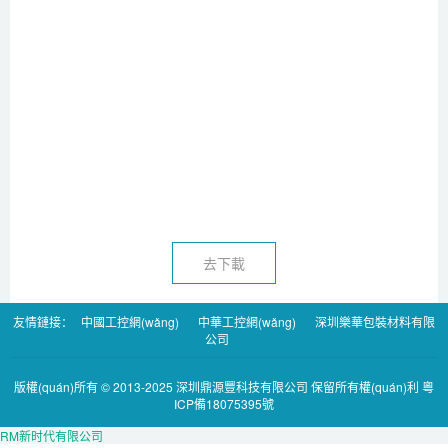
去下載
友情鏈接：
中國工控網(wǎng)
中華工控網(wǎng)
深圳樂華包裝材料有限
公司
版權(quán)所有 © 2013-2025 深圳鼎源豐科技有限公司 保留所有權(quán)利
粵
ICP備18075395號
RM新时代有限公司